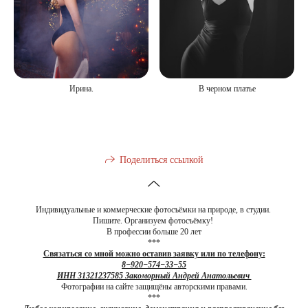
Ирина.
В черном платье
Поделиться ссылкой
Индивидуальные и коммерческие фотосъёмки на природе, в студии.
Пишите. Организуем фотосъёмку!
В профессии больше 20 лет
***
Связаться со мной можно оставив заявку или по телефону:
8−920−574−33−55
ИНН 31321237585 Закоморный Андрей Анатольевич
Фотографии на сайте защищёны авторскими правами.
***